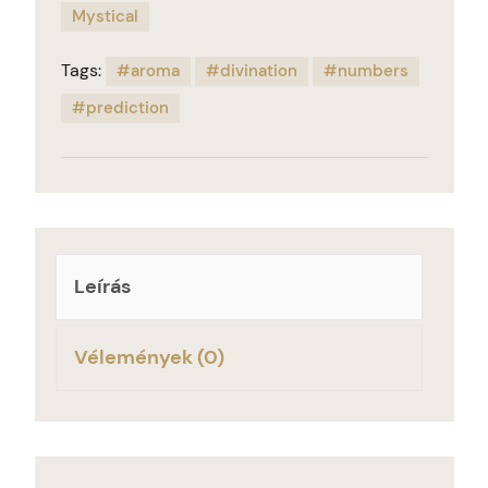
Mystical
Tags:
aroma
divination
numbers
prediction
Leírás
Vélemények (0)