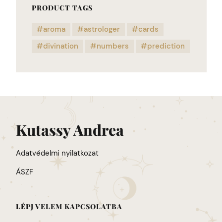
PRODUCT TAGS
aroma
astrologer
cards
divination
numbers
prediction
Kutassy Andrea
Adatvédelmi nyilatkozat
ÁSZF
LÉPJ VELEM KAPCSOLATBA