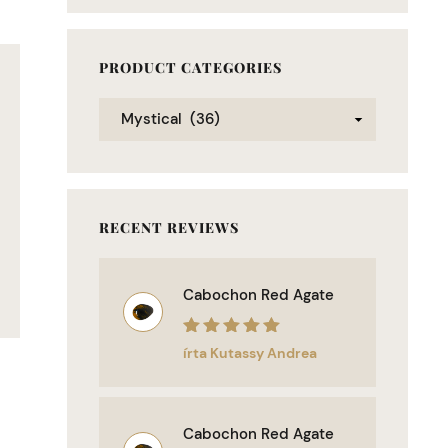
PRODUCT CATEGORIES
RECENT REVIEWS
Cabochon Red Agate
Értékelés:
5
/
írta Kutassy Andrea
5
Cabochon Red Agate