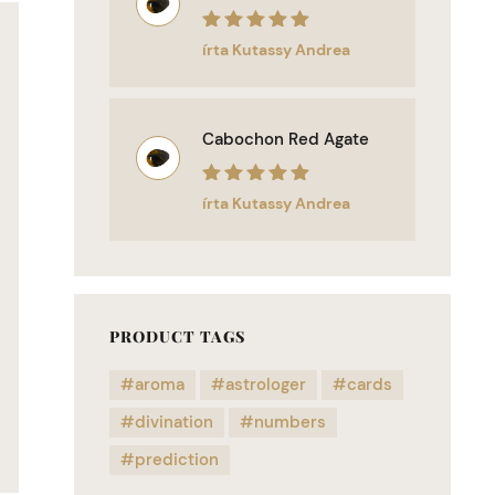
Értékelés:
5
/
írta Kutassy Andrea
5
Cabochon Red Agate
Értékelés:
5
/
írta Kutassy Andrea
5
PRODUCT TAGS
aroma
astrologer
cards
divination
numbers
prediction