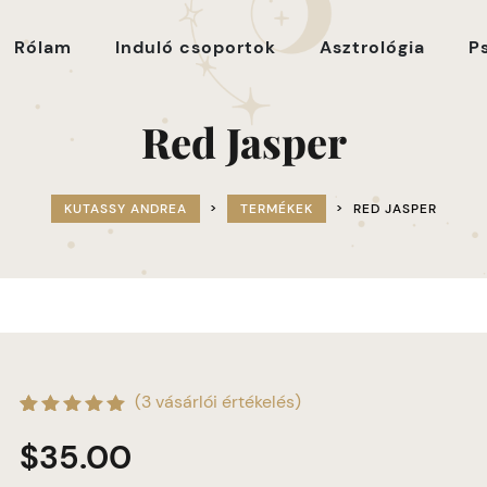
Rólam
Induló csoportok
Asztrológia
P
Red Jasper
KUTASSY ANDREA
>
TERMÉKEK
>
RED JASPER
(
3
vásárlói értékelés)
Értékelés
3
$
35.00
5.00
az 5-ből,
értékelés
alapján