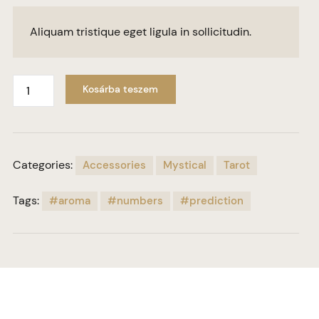
Aliquam tristique eget ligula in sollicitudin.
Kosárba teszem
Categories:
Accessories
Mystical
Tarot
Tags:
aroma
numbers
prediction