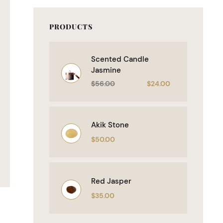
PRODUCTS
Scented Candle
Jasmine
$
56.00
$
24.00
Akik Stone
$
50.00
Red Jasper
$
35.00