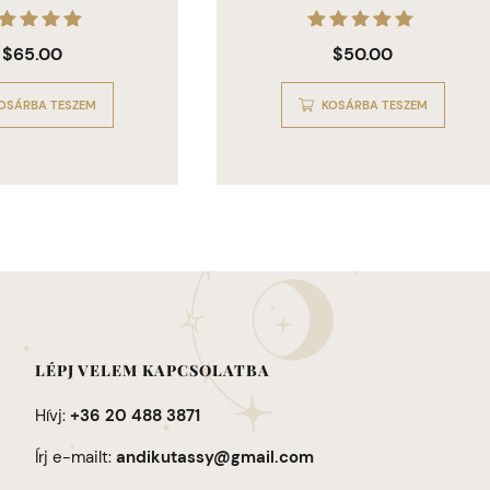
Értékelés:
Értékelés:
$
65.00
$
50.00
5.00
5.00
/ 5
/ 5
OSÁRBA TESZEM
KOSÁRBA TESZEM
LÉPJ VELEM KAPCSOLATBA
Hívj:
+36 20 488 3871
Írj e-mailt:
andikutassy@gmail.com