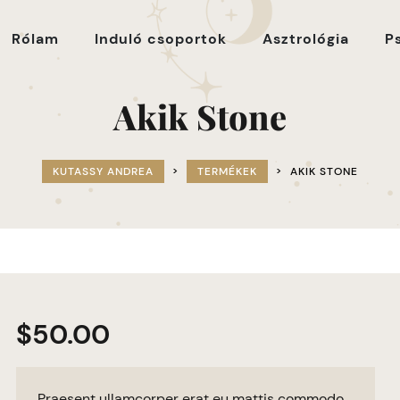
Rólam
Induló csoportok
Asztrológia
P
Akik Stone
KUTASSY ANDREA
>
TERMÉKEK
>
AKIK STONE
$
50.00
Praesent ullamcorper erat eu mattis commodo.