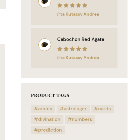
Értékelés:
5
/
írta Kutassy Andrea
5
Cabochon Red Agate
Értékelés:
5
/
írta Kutassy Andrea
5
PRODUCT TAGS
aroma
astrologer
cards
divination
numbers
prediction