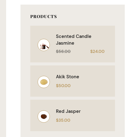
PRODUCTS
Scented Candle
Jasmine
$
56.00
$
24.00
Akik Stone
$
50.00
Red Jasper
$
35.00