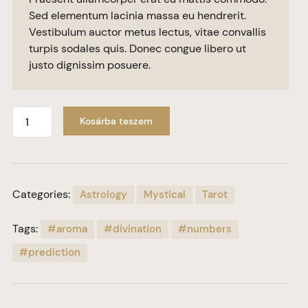
Sed elementum lacinia massa eu hendrerit.
Vestibulum auctor metus lectus, vitae convallis
turpis sodales quis. Donec congue libero ut
justo dignissim posuere.
Kosárba teszem
Categories:
Astrology
Mystical
Tarot
Tags:
aroma
divination
numbers
prediction