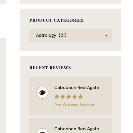
PRODUCT CATEGORIES
RECENT REVIEWS
Cabochon Red Agate
Értékelés:
5
/
írta Kutassy Andrea
5
Cabochon Red Agate