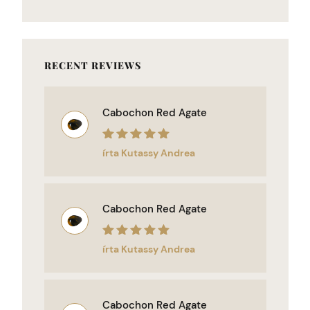
RECENT REVIEWS
Cabochon Red Agate
Értékelés:
5
/
írta Kutassy Andrea
5
Cabochon Red Agate
Értékelés:
5
/
írta Kutassy Andrea
5
Cabochon Red Agate