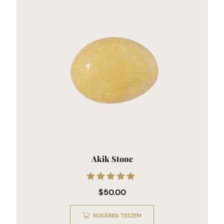
Akik Stone
Értékelés:
$
50.00
5.00
/ 5
KOSÁRBA TESZEM