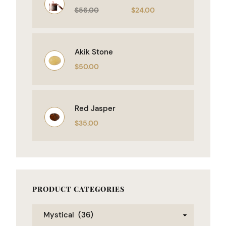
$
56.00
$
24.00
Akik Stone
$
50.00
Red Jasper
$
35.00
PRODUCT CATEGORIES