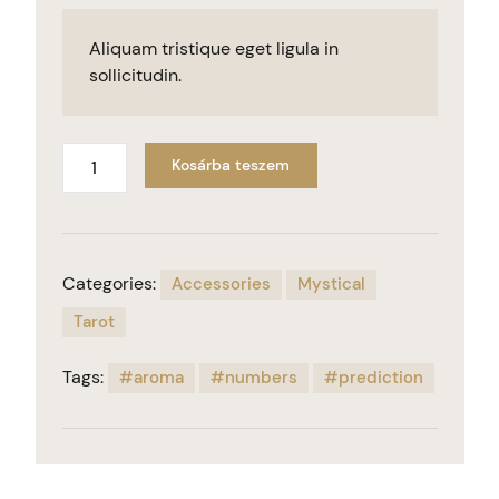
Aliquam tristique eget ligula in
sollicitudin.
Kosárba teszem
Categories:
Accessories
Mystical
Tarot
Tags:
aroma
numbers
prediction