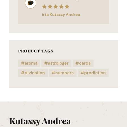
Értékelés:
5
/
írta Kutassy Andrea
5
PRODUCT TAGS
aroma
astrologer
cards
divination
numbers
prediction
Kutassy Andrea