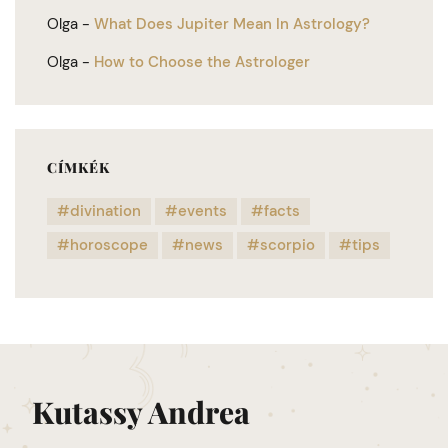
Olga
-
What Does Jupiter Mean In Astrology?
Olga
-
How to Choose the Astrologer
CÍMKÉK
divination
events
facts
horoscope
news
scorpio
tips
Kutassy Andrea